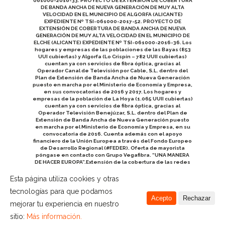
061000-2016-33. PROYECTO DE EXTENSIÓN DE COBERTURA
DE BANDA ANCHA DE NUEVA GENERACIÓN DE MUY ALTA
VELOCIDAD EN EL MUNICIPIO DE ALGORFA (ALICANTE)
EXPEDIENTE Nº TSI-061000-2017-52. PROYECTO DE
EXTENSIÓN DE COBERTURA DE BANDA ANCHA DE NUEVA
GENERACIÓN DE MUY ALTA VELOCIDAD EN EL MUNICIPIO DE
ELCHE (ALICANTE) EXPEDIENTE Nº TSI-061000-2016-36. Los
hogares y empresas de las poblaciones de las Bayas (853
UUI cubiertas) y Algorfa (Lo Crispín – 782 UUII cubiertas)
cuentan ya con servicios de fibra óptica, gracias al
Operador Canal de Televisión por Cable, S.L. dentro del
Plan de Extensión de Banda Ancha de Nueva Generación
puesto en marcha por el Ministerio de Economía y Empresa,
en sus convocatorias de 2016 y 2017. Los hogares y
empresas de la población de La Hoya (1.065 UUII cubiertas)
cuentan ya con servicios de fibra óptica, gracias al
Operador Televisión Benejúzar, S.L. dentro del Plan de
Extensión de Banda Ancha de Nueva Generación puesto
en marcha por el Ministerio de Economía y Empresa, en su
convocatoria de 2016. Cuenta además con el apoyo
financiero de la Unión Europea a través del Fondo Europeo
de Desarrollo Regional (#FEDER). Oferta de mayorista
póngase en contacto con Grupo Vegafibra. “UNA MANERA
DE HACER EUROPA”.Extensión de la cobertura de las redes
acceso de nueva generación (NGA) de muy alta velocidad
(100 Mbps o superior) en los municipios Orihuela y Redovan
Esta página utiliza cookies y otras
de la provincia de Alicante. Referencia: TSI-061000-2019-
tecnologías para que podamos
135.
Acepto
Rechazar
Vegafibra, El Rey de la Fibra y Vegafibra.com
mejorar tu experiencia en nuestro
son marcas registradas del Grupo Vegafibra.
sitio:
Más información.