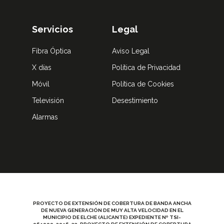
Servicios
Legal
Fibra Óptica
Aviso Legal
X días
Política de Privacidad
Móvil
Política de Cookies
Televisión
Desestimiento
Alarmas
PROYECTO DE EXTENSIÓN DE COBERTURA DE BANDA ANCHA
DE NUEVA GENERACIÓN DE MUY ALTA VELOCIDAD EN EL
MUNICIPIO DE ELCHE (ALICANTE) EXPEDIENTE Nº TSI-